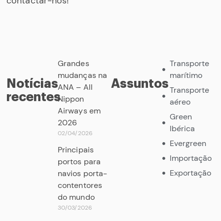
contactar-nos!
Grandes
Transporte
mudanças na
marítimo
Notícias
Assuntos
ANA – All
Transporte
recentes
Nippon
aéreo
Airways em
Green
2026
Ibérica
02/04/2026
Evergreen
Principais
Importação
portos para
Exportação
navios porta-
contentores
do mundo
30/03/2026