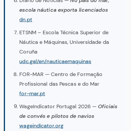
Diário de Notícias —
No país do mar,
escola náutica exporta licenciados
dn.pt
ETSNM – Escola Técnica Superior de
Náutica e Máquinas, Universidade da
Coruña
udc.gal/en/nauticaemaquinas
FOR-MAR — Centro de Formação
Profissional das Pescas e do Mar
for-mar.pt
WageIndicator Portugal 2026 —
Oficiais
de convés e pilotos de navios
wageindicator.org