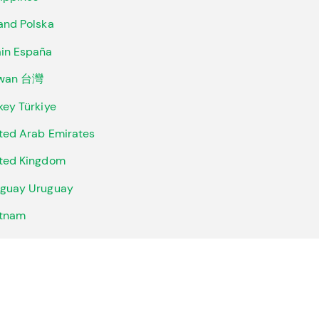
and Polska
in España
iwan 台灣
key Türkiye
ted Arab Emirates
ted Kingdom
guay Uruguay
etnam