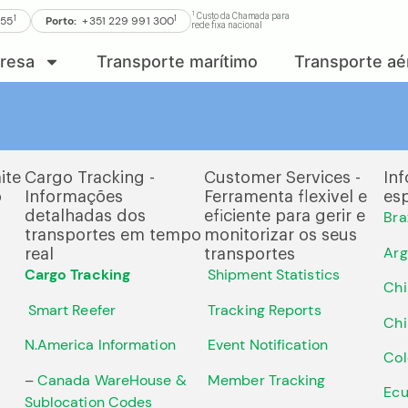
1
Custo da Chamada para
1
1
555
Porto:
+351 229 991 300
rede fixa nacional
resa
Transporte marítimo
Transporte aé
ite
Cargo Tracking -
Customer Services -
In
o
Informações
Ferramenta flexivel e
esp
detalhadas dos
eficiente para gerir e
Braz
transportes em tempo
monitorizar os seus
Arg
real
transportes
Cargo Tracking
Shipment Statistics
Chi
Smart Reefer
Tracking Reports
Ch
N.America Information
Event Notification
Col
–
Canada WareHouse &
Member Tracking
Ecu
Sublocation Codes