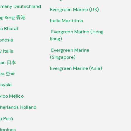
many Deutschland
Evergreen Marine (UK)
ng Kong 香港
Italia Marittima
ia Bharat
Evergreen Marine (Hong
Kong)
onesia
Evergreen Marine
y Italia
(Singapore)
pan 日本
Evergreen Marine (Asia)
rea 한국
aysia
ico Méjico
herlands Holland
u Perú
lippines