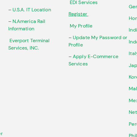
EDI Services
Ger
–
U.S.A. IT Location
Register
Ho
–
N.America Rail
My Profile
Information
Ind
–
Update My Password or
Everport Terminal
Ind
Profile
Services, INC.
Ital
–
Apply E-Commerce
Services
Ja
Ko
Mal
Mex
Net
Per
er
Phi