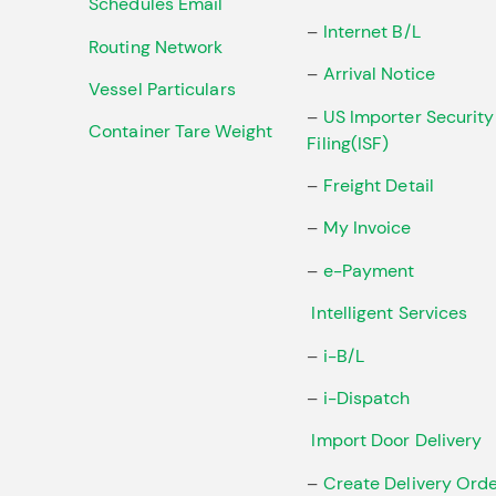
Schedules Email
–
Internet B/L
Routing Network
–
Arrival Notice
Vessel Particulars
–
US Importer Security
Container Tare Weight
Filing(ISF)
–
Freight Detail
–
My Invoice
–
e-Payment
Intelligent Services
–
i-B/L
–
i-Dispatch
Import Door Delivery
–
Create Delivery Ord