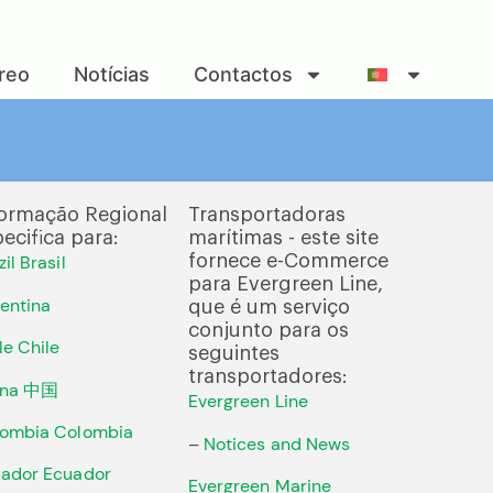
reo
Notícias
Contactos
formação Regional
Transportadoras
ecifica para:
marítimas - este site
il Brasil
fornece e-Commerce
para Evergreen Line,
entina
que é um serviço
conjunto para os
le Chile
seguintes
transportadores:
ina 中国
Evergreen Line
ombia Colombia
–
Notices and News
ador Ecuador
Evergreen Marine