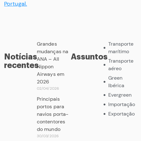
Portugal.
Grandes
Transporte
mudanças na
marítimo
Notícias
Assuntos
ANA – All
Transporte
recentes
Nippon
aéreo
Airways em
Green
2026
Ibérica
02/04/2026
Evergreen
Principais
Importação
portos para
Exportação
navios porta-
contentores
do mundo
30/03/2026