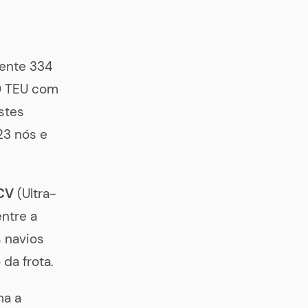
ente 334
50 TEU com
stes
23 nós e
CV
(Ultra-
ntre a
s navios
da frota.
ma a