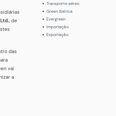
Transporte aéreo
Green Ibérica
sidiárias
Evergreen
Ltd.
, de
Importação
estes
Exportação
tro das
para
een vai
mizar a