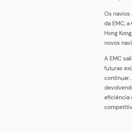
Os navios 
da EMC, a
Hong Kong,
novos navi
A EMC sali
futuras ex
continuar.
devolvendo
eficiência
competitiv