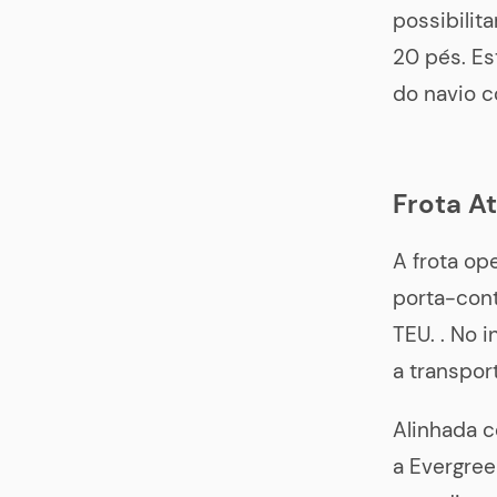
possibilit
20 pés. Es
do navio 
Frota A
A frota op
porta-cont
TEU. . No 
a transpor
Alinhada c
a Evergree