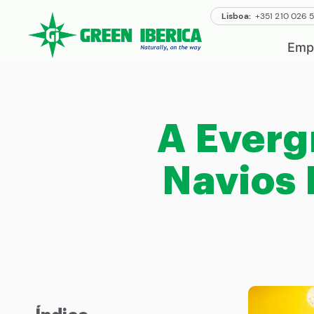
Lisboa:
+351 210 026 
Emp
A Everg
Navios 