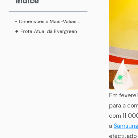
Índice
Dimensões e Mais-Valias dos Novos Porta-Contentores
Frota Atual da Evergreen
Em feverei
para a com
com 11 00
a
Samsung 
efectuado