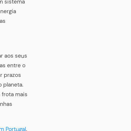
m sistema
nergia
das
r aos seus
as entre o
r prazos
 planeta.
 frota mais
inhas
m Portugal
.