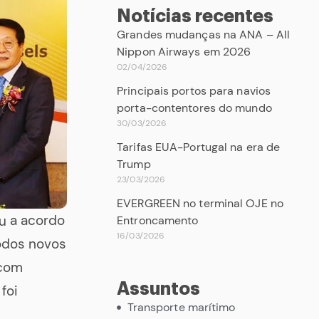
Notícias recentes
Grandes mudanças na ANA – All
Nippon Airways em 2026
02/04/2026
Principais portos para navios
porta-contentores do mundo
30/03/2026
Tarifas EUA-Portugal na era de
Trump
23/03/2026
EVERGREEN no terminal OJE no
u a acordo
Entroncamento
16/03/2026
odos novos
 com
Assuntos
foi
Transporte marítimo