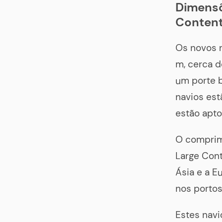
Dimensõ
Conten
Os novos 
m, cerca d
um porte b
navios est
estão apto
O comprime
Large Cont
Ásia e a E
nos portos
Estes navi