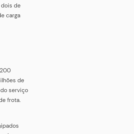
 dois de
de carga
 200
ilhões de
 do serviço
e frota.
uipados