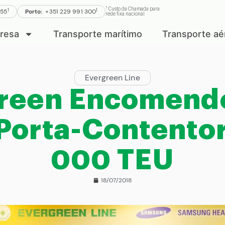
1
Custo da Chamada para
1
1
555
Porto:
+351 229 991 300
rede fixa nacional
resa
Transporte marítimo
Transporte aé
Evergreen Line
reen Encomend
Porta-Contentor
000 TEU
18/07/2018