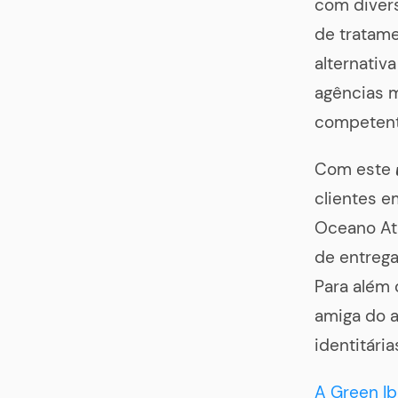
com diver
de tratame
alternativ
agências m
competent
Com este
clientes e
Oceano Atl
de entrega
Para além 
amiga do a
identitári
A Green Ib