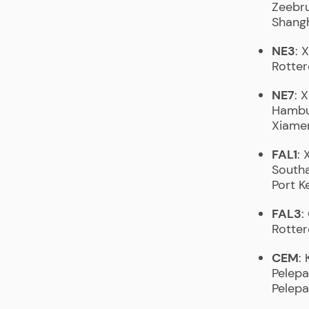
Zeebru
Shangh
NE3
: 
Rotter
NE7
: 
Hambur
Xiame
FAL1
: 
Southa
Port K
FAL3
:
Rotter
CEM
:
Pelepa
Pelepa