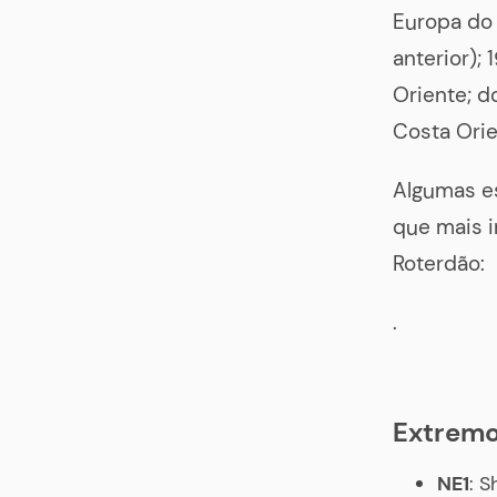
Europa do 
anterior);
Oriente; d
Costa Orie
Algumas es
que mais 
Roterdão:
.
Extremo
NE1
: S