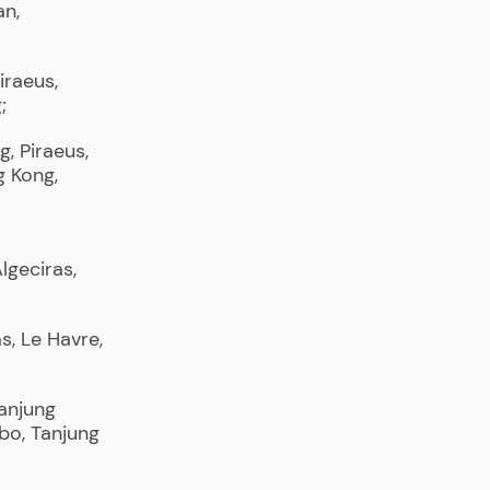
an,
iraeus,
;
, Piraeus,
g Kong,
geciras,
s, Le Havre,
Tanjung
bo, Tanjung