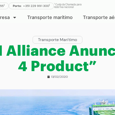
1
Custo da Chamada para
1
1
555
Porto:
+351 229 991 300
rede fixa nacional
resa
Transporte marítimo
Transporte aé
Transporte Marítimo
Alliance Anunc
4 Product”
13/02/2020