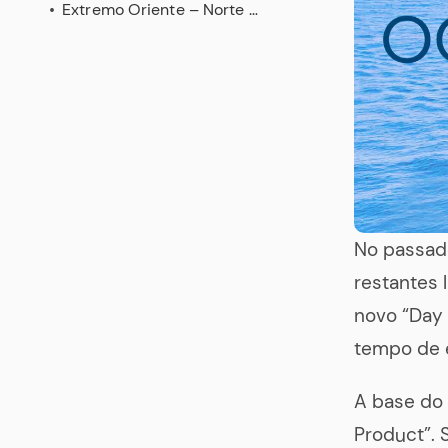
Extremo Oriente – Norte da Europa (Day 4 Product)
No passado
restantes 
novo “Day 
tempo de e
A base do 
Product”. 