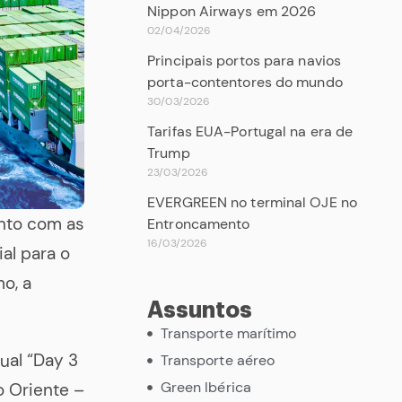
Nippon Airways em 2026
02/04/2026
Principais portos para navios
porta-contentores do mundo
30/03/2026
Tarifas EUA-Portugal na era de
Trump
23/03/2026
EVERGREEN no terminal OJE no
nto com as
Entroncamento
16/03/2026
al para o
o, a
Assuntos
Transporte marítimo
ual “Day 3
Transporte aéreo
Green Ibérica
o Oriente –