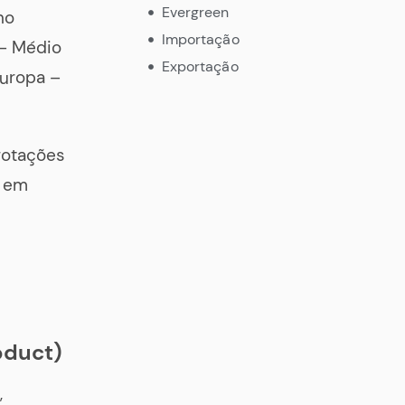
Evergreen
no
Importação
 – Médio
Exportação
Europa –
rotações
o em
oduct)
,