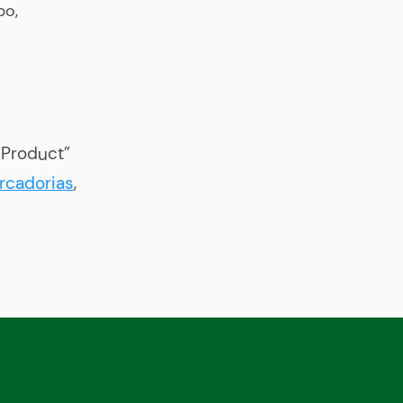
bo,
 Product”
rcadorias
,