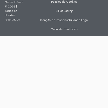
Política de Cookies
Green Ibérica
© 2026 |
Todos os
Bill of Lading
direitos
reservados
Isenção de Responsabilidade Legal
Canal de denúncias