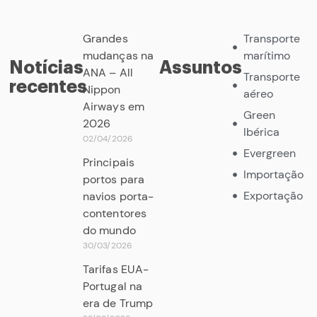
Grandes
Transporte
mudanças na
marítimo
Notícias
Assuntos
ANA – All
Transporte
recentes
Nippon
aéreo
Airways em
Green
2026
Ibérica
02/04/2026
Evergreen
Principais
Importação
portos para
Exportação
navios porta-
contentores
do mundo
30/03/2026
Tarifas EUA-
Portugal na
era de Trump