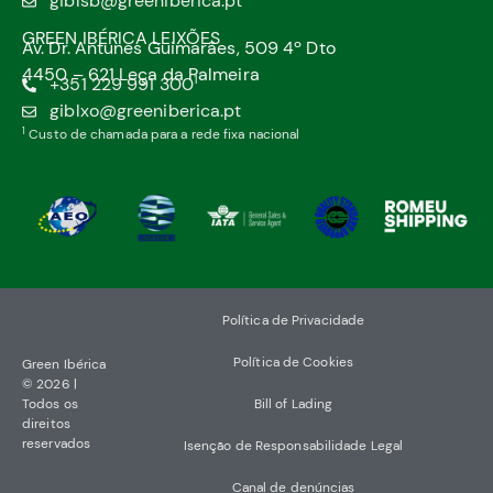
giblsb@greeniberica.pt
GREEN IBÉRICA LEIXÕES
Av. Dr. Antunes Guimarães, 509 4º Dto
4450 – 621 Leça da Palmeira
1
+351 229 991 300
giblxo@greeniberica.pt
1
Custo de chamada para a rede fixa nacional
Política de Privacidade
Política de Cookies
Green Ibérica
© 2026 |
Todos os
Bill of Lading
direitos
reservados
Isenção de Responsabilidade Legal
Canal de denúncias