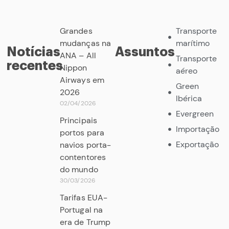
Grandes
Transporte
mudanças na
marítimo
Notícias
Assuntos
ANA – All
Transporte
recentes
Nippon
aéreo
Airways em
Green
2026
Ibérica
02/04/2026
Evergreen
Principais
Importação
portos para
Exportação
navios porta-
contentores
do mundo
30/03/2026
Tarifas EUA-
Portugal na
era de Trump