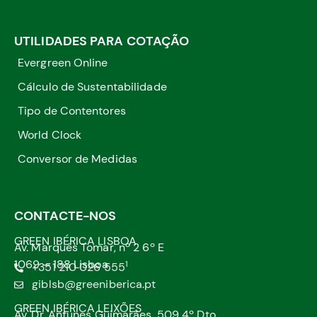
UTILIDADES PARA COTAÇÃO
Evergreen Online
Cálculo de Sustentabilidade
Tipo de Contentores
World Clock
Conversor de Medidas
CONTACTE-NOS
GREEN IBÉRICA LISBOA
Av. Marquês Tomar, nº 2 6º E
1069 – 188 Lisboa
1
+351 210 026 555
giblsb@greeniberica.pt
GREEN IBÉRICA LEIXÕES
Av. Dr. Antunes Guimarães, 509 4º Dto