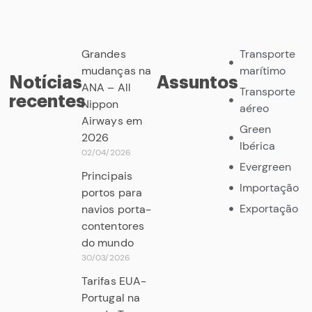
Grandes
Transporte
mudanças na
marítimo
Notícias
Assuntos
ANA – All
Transporte
recentes
Nippon
aéreo
Airways em
Green
2026
Ibérica
02/04/2026
Evergreen
Principais
Importação
portos para
Exportação
navios porta-
contentores
do mundo
30/03/2026
Tarifas EUA-
Portugal na